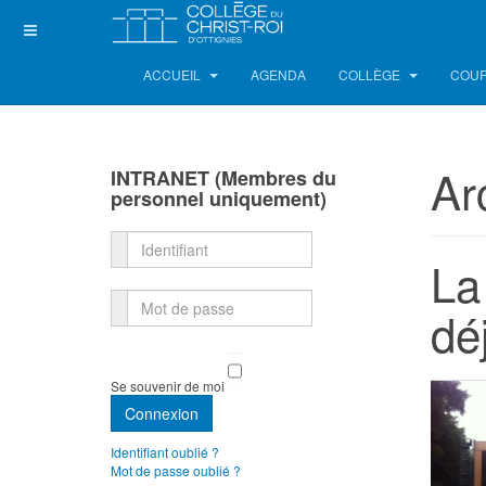
ACCUEIL
AGENDA
COLLÈGE
COUR
Ar
INTRANET (Membres du
personnel uniquement)
Identifiant
La
Mot de passe
dé
Se souvenir de moi
Connexion
Identifiant oublié ?
Mot de passe oublié ?