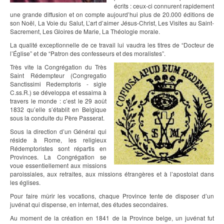
écrits : ceux-ci connurent rapidement
une grande diffusion et on compte aujourd’hui plus de 20.000 éditions de
son Noël, La Voie du Salut, L’art d’aimer Jésus-Christ, Les Visites au Saint-
Sacrement, Les Gloires de Marie, La Théologie morale.
La qualité exceptionnelle de ce travail lui vaudra les titres de “Docteur de
l’Église” et de “Patron des confesseurs et des moralistes”.
Très vite la Congrégation du Très
Saint Rédempteur (Congregatio
Sanctissimi Redemptoris - sigle
C.ss.R.) se développa et essaima à
travers le monde : c’est le 29 août
1832 qu’elle s’établit en Belgique
sous la conduite du Père Passerat.
Sous la direction d’un Général qui
réside à Rome, les religieux
Rédemptoristes sont répartis en
Provinces. La Congrégation se
voue essentiellement aux missions
paroissiales, aux retraites, aux missions étrangères et à l’apostolat dans
les églises.
Pour faire mûrir les vocations, chaque Province tente de disposer d’un
juvénat qui dispense, en internat, des études secondaires.
Au moment de la création en 1841 de la Province belge, un juvénat fut