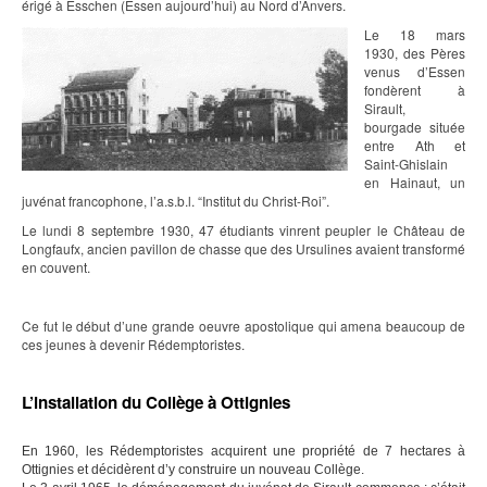
érigé à Esschen (Essen aujourd’hui) au Nord d’Anvers.
Le 18 mars
1930, des Pères
venus d’Essen
fondèrent à
Sirault,
bourgade située
entre Ath et
Saint-Ghislain
en Hainaut, un
juvénat francophone, l’a.s.b.l. “Institut du Christ-Roi”.
Le lundi 8 septembre 1930, 47 étudiants vinrent peupler le Château de
Longfaufx, ancien pavillon de chasse que des Ursulines avaient transformé
en couvent.
Ce fut le début d’une grande oeuvre apostolique qui amena beaucoup de
ces jeunes à devenir Rédemptoristes.
L’installation du Collège à Ottignies
En 1960, les Rédemptoristes acquirent une propriété de 7 hectares à
Ottignies et décidèrent d’y construire un nouveau Collège.