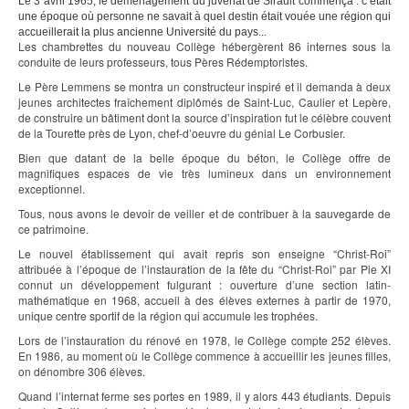
Le 3 avril 1965, le déménagement du juvénat de Sirault commença : c’était
une époque où personne ne savait à quel destin était vouée une région qui
accueillerait la plus ancienne Université du pays...
Les chambrettes du nouveau Collège hébergèrent 86 internes sous la
conduite de leurs professeurs, tous Pères Rédemptoristes.
Le Père Lemmens se montra un constructeur inspiré et il demanda à deux
jeunes architectes fraîchement diplômés de Saint-Luc, Caulier et Lepère,
de construire un bâtiment dont la source d’inspiration fut le célèbre couvent
de la Tourette près de Lyon, chef-d’oeuvre du génial Le Corbusier.
Bien que datant de la belle époque du béton, le Collège offre de
magnifiques espaces de vie très lumineux dans un environnement
exceptionnel.
Tous, nous avons le devoir de veiller et de contribuer à la sauvegarde de
ce patrimoine.
Le nouvel établissement qui avait repris son enseigne “Christ-Roi”
attribuée à l’époque de l’instauration de la fête du “Christ-Roi” par Pie XI
connut un développement fulgurant : ouverture d’une section latin-
mathématique en 1968, accueil à des élèves externes à partir de 1970,
unique centre sportif de la région qui accumule les trophées.
Lors de l’instauration du rénové en 1978, le Collège compte 252 élèves.
En 1986, au moment où le Collège commence à accueillir les jeunes filles,
on dénombre 306 élèves.
Quand l’internat ferme ses portes en 1989, il y alors 443 étudiants. Depuis