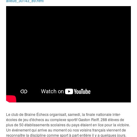
alleud_30143_89.html
Le club de Braine Échecs organisait, samedi, la finale nationale inter-
écoles de jeu d'échecs au complexe sportif Gaston Reiff. 288 élèves de
plus de 50 établissements scolaires du pays étaient en lice pour la victoire.
Un événement qui arrive au moment où nos voisins français viennent de
reconnaître la discipline comme sport à part entière il y a quelques jours.