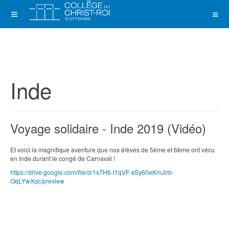
Inde
Voyage solidaire - Inde 2019 (Vidéo)
Et voici la magnifique aventure que nos élèves de 5ème et 6ème ont vécu
en Inde durant le congé de Carnaval !
https://drive.google.com/file/d/1x7H6-t1qVF-sSy60eKmJirb-
OqLYwXqc/preview