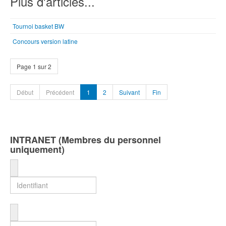
Plus d'articles...
Tournoi basket BW
Concours version latine
Page 1 sur 2
Début
Précédent
1
2
Suivant
Fin
INTRANET (Membres du personnel
uniquement)
Identifiant
Mot de passe