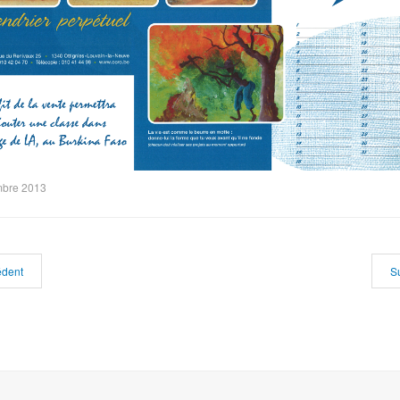
mbre 2013
édent
S