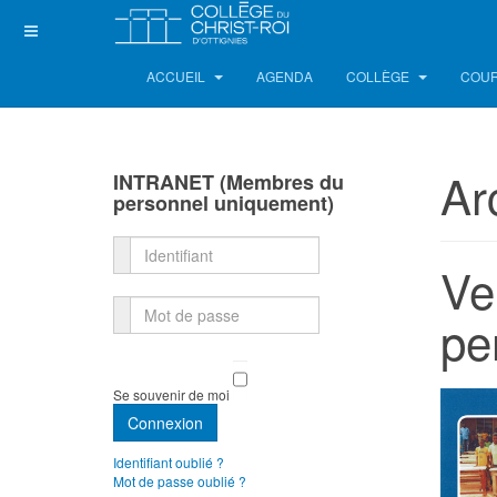
ACCUEIL
AGENDA
COLLÈGE
COUR
Ar
INTRANET (Membres du
personnel uniquement)
Identifiant
Ve
Mot de passe
pe
Se souvenir de moi
Connexion
Identifiant oublié ?
Mot de passe oublié ?