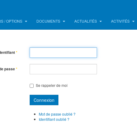
S / OPTIONS
DOCUMENTS
ACTUALITÉS
ACTIVITÉS
dentifiant
*
de passe
*
Se rappeler de moi
Connexion
Mot de passe oublié ?
Identifiant oublié ?