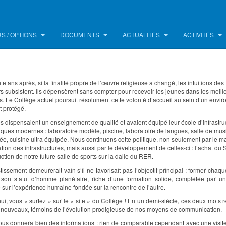
S / OPTIONS
DOCUMENTS
ACTUALITÉS
ACTIVITÉS
 ans après, si la finalité propre de l’œuvre religieuse a changé, les intuitions des
s subsistent. Ils dépensèrent sans compter pour recevoir les jeunes dans les meill
s. Le Collège actuel poursuit résolument cette volonté d’accueil au sein d’un envi
 protégé.
 dispensaient un enseignement de qualité et avaient équipé leur école d’infrastru
ues modernes : laboratoire modèle, piscine, laboratoire de langues, salle de mu
ée, cuisine ultra équipée. Nous continuons cette politique, non seulement par le ma
ation des infrastructures, mais aussi par le développement de celles-ci : l’achat du 
uction de notre future salle de sports sur la dalle du RER.
tissement demeurerait vain s’il ne favorisait pas l’objectif principal : former chaq
e son statut d’homme planétaire, riche d’une formation solide, complétée par u
 sur l’expérience humaine fondée sur la rencontre de l’autre.
ui, vous « surfez » sur le « site » du Collège ! En un demi-siècle, ces deux mots 
 nouveaux, témoins de l’évolution prodigieuse de nos moyens de communication.
ous donnera bien des informations : rien de comparable cependant avec une visit