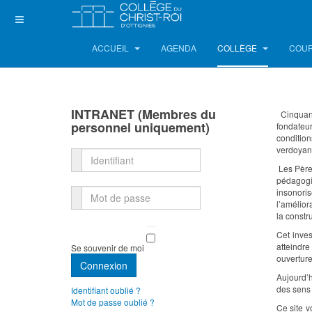
ACCUEIL
AGENDA
COLLÈGE
COUR
INTRANET (Membres du
Cinquante
personnel uniquement)
fondateur
condition
verdoyant
Identifiant
Les Pères
pédagogiq
insonoris
Mot de passe
l’amélior
la constr
Cet inves
atteindr
Se souvenir de moi
ouverture
Connexion
Aujourd’h
des sens
Identifiant oublié ?
Mot de passe oublié ?
Ce site v