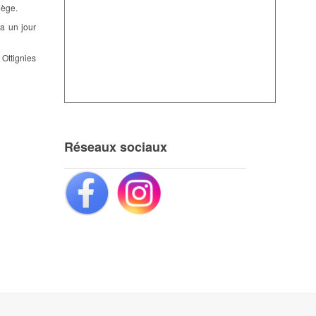
lège.
ra un jour
 Ottignies
Réseaux sociaux