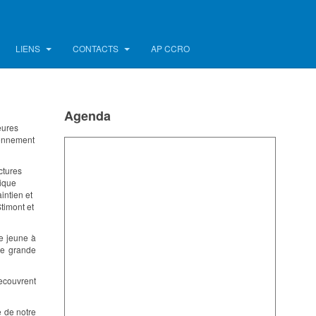
LIENS
CONTACTS
AP CCRO
Agenda
eures
ronnement
ctures
sique
intien et
Stimont et
ue jeune à
ne grande
recouvrent
e de notre