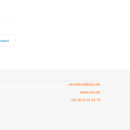
uivant
secretariat@ccro.be
www.ccro.be
+32 (0)10 42 04 70