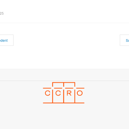
025
édent
S