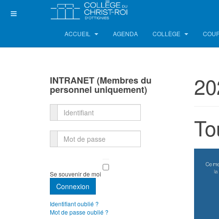
ACCUEIL
AGENDA
COLLÈGE
COUR
20
INTRANET (Membres du
personnel uniquement)
Identifiant
To
Mot de passe
Se souvenir de moi
Connexion
Identifiant oublié ?
Mot de passe oublié ?