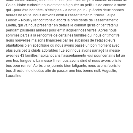
Goias. Notre curiosité nous emmena à gouter un petit jus de canne à sucre
qui –pour être honnête- n’était pas « à notre gout » :p Après deux bonnes
heures de route, nous arrivons enfin à l’assentamento "Padre Felipe
Leddet » Nous y rencontrons d’abord la présidente de l’assentamento,
Laetia, qui va nous présenter en détails le combat qu’ils ont entretenu
pendant plusieurs années pour enfin acquérir des terres. Après nous
sommes partis a la rencontre de certaines familles qui nous ont montré
leurs nouvelles maisons financées par les subsides de l’état et leurs
plantations bien spécifique où nous avons passé un bon moment avec
plusieurs petits chiots adorables ! Le soir nous avons partagé la messe
avec les 43 familles habitant dans l’assentamento -qui pour certains fut un
peu trop longue :p La messe finie nous avons diné et nous avons pris le
bus pour rentrer. Après une journée bien fatigante, nous avons repris le
bus direction le diocèse afin de passer une très bonne nuit. Augustin,
Lauraline