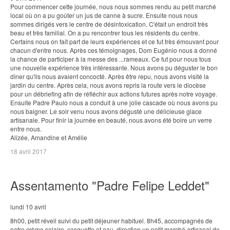
Pour commencer cette journée, nous nous sommes rendu au petit marché
local où on a pu goûter un jus de canne à sucre. Ensuite nous nous
sommes dirigés vers le centre de désintoxication. C'était un endroit très
beau et très familial. On a pu rencontrer tous les résidents du centre.
Certains nous on fait part de leurs expériences et ce fut très émouvant pour
chacun d'entre nous. Après ces témoignages, Dom Eugénio nous a donné
la chance de participer à la messe des
...
rameaux. Ce fut pour nous tous
une nouvelle expérience très intéressante. Nous avons pu déguster le bon
dîner qu'ils nous avaient concocté. Après être repu, nous avons visité la
jardin du centre. Après cela, nous avons repris la route vers le diocèse
pour un débriefing afin de réfléchir aux actions futures après notre voyage.
Ensuite Padre Paulo nous a conduit à une jolie cascade où nous avons pu
nous baigner. Le soir venu nous avons dégusté une délicieuse glace
artisanale. Pour finir la journée en beauté, nous avons été boire un verre
entre nous.
Alizée, Amandine et Amélie
18 avril 2017
Assentamento "Padre Felipe Leddet"
lundi 10 avril
8h00, petit réveil suivi du petit déjeuner habituel. 8h45, accompagnés de
notre crème solaire, casquette et eau, direction un petit marché artisanal de