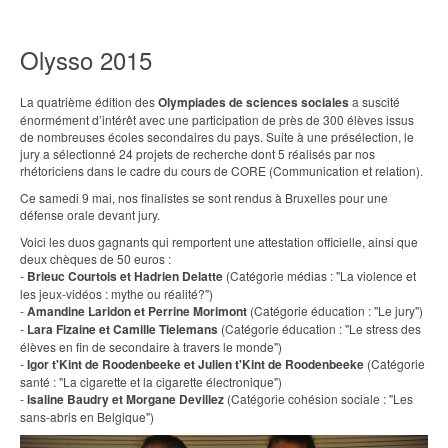
Olysso 2015
La quatrième édition des
Olympiades de sciences sociales
a suscité
énormément d’intérêt avec une participation de près de 300 élèves issus
de nombreuses écoles secondaires du pays. Suite à une présélection, le
jury a sélectionné 24 projets de recherche dont 5 réalisés par nos
rhétoriciens dans le cadre du cours de CORE (Communication et relation).
Ce samedi 9 mai, nos finalistes se sont rendus à Bruxelles pour une
défense orale devant jury.
Voici les duos gagnants qui remportent une attestation officielle, ainsi que
deux chèques de 50 euros :
-
Brieuc Courtois et Hadrien Delatte
(Catégorie médias : "La violence et
les jeux-vidéos : mythe ou réalité?")
-
Amandine Laridon et Perrine Morimont
(Catégorie éducation : "Le jury")
-
Lara Fizaine et Camille Tielemans
(Catégorie éducation : "Le stress des
élèves en fin de secondaire à travers le monde")
-
Igor t'Kint de Roodenbeeke et Julien t'Kint de Roodenbeeke
(Catégorie
santé : "La cigarette et la cigarette électronique")
-
Isaline Baudry et Morgane Devillez
(Catégorie cohésion sociale : "Les
sans-abris en Belgique")