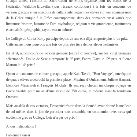
Chaque année, l’Institut du Sacré-Coeur de Mons organise pour les écoles de la
Fédération Wallonie-Bruxelles (tous réseaux confondus) à la fois un concours de
version grecque et un concours de culture interrogeant les élèves sur leur connaissance
de la Grèce antique à la Grèce contemporaine, dans des domaines aussi variés que
littérature, histoire, histoire de l’art, mythologie, religion et vie quotidienne, institutions
et actualités, géographie, rayonnement culturel.
Le Collège du Christ-Roi y participe depuis 23 ans et a déjà remporté plus d’un prix.
Cette année, nous pouvons une fois de plus être fiers de nos élèves hellénistes.
En effet, au concours de version grecque (extrait d’Isocrate), sur les vingt premiers
e
e
sélectionnés, Emilie de Seze a remporté le 9
prix, Fanny Gaye le 12
prix et Pierre
e
Martou le 14
prix !
Quant au concours de culture grecque, appelé Kalo Taxidi, “Bon Voyage”, une équipe
de quatre élèves a décroché la première place : Maxime d’Oultremont, Juliette Hansart,
Eléonore Masarweh et François Michels. Ils ont reçu chacun un chèque voyage en
Grèce valable pour un an d’une valeur de 750 euros, le mécène étant la fondation
Onassis.
Mais au-delà de ces victoires, l’essentiel réside dans la fierté d’avoir donné le meilleur
de soi-même, dans la joie de participer tous ensemble, en communion avec ceux qui
étudient le grec au Collège. Cela n’a pas de prix !
A tous, félicitations !
Fabienne Ponsar