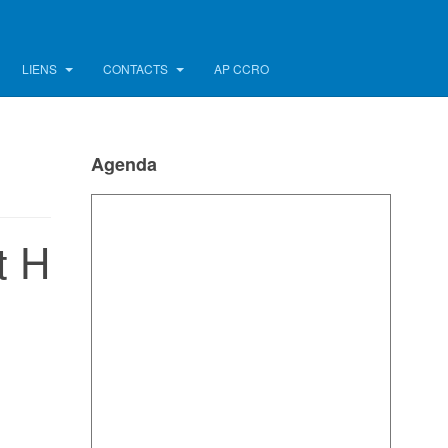
LIENS
CONTACTS
AP CCRO
Agenda
t H