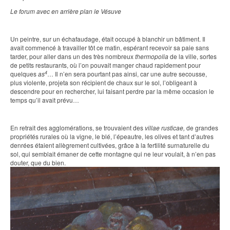
Le forum avec en arrière plan le Vésuve
Un peintre, sur un échafaudage, était occupé à blanchir un bâtiment. Il
avait commencé à travailler tôt ce matin, espérant recevoir sa paie sans
tarder, pour aller dans un des très nombreux
thermopolia
de la ville, sortes
de petits restaurants, où l’on pouvait manger chaud rapidement pour
4
quelques
as
… Il n’en sera pourtant pas ainsi, car une autre secousse,
plus violente, projeta son récipient de chaux sur le sol, l’obligeant à
descendre pour en rechercher, lui faisant perdre par la même occasion le
temps qu’il avait prévu…
En retrait des agglomérations, se trouvaient des
villae rusticae,
de grandes
propriétés rurales où la vigne, le blé, l’épeautre, les olives et tant d’autres
denrées étaient allègrement cultivées, grâce à la fertilité surnaturelle du
sol, qui semblait émaner de cette montagne qui ne leur voulait, à n’en pas
douter, que du bien.