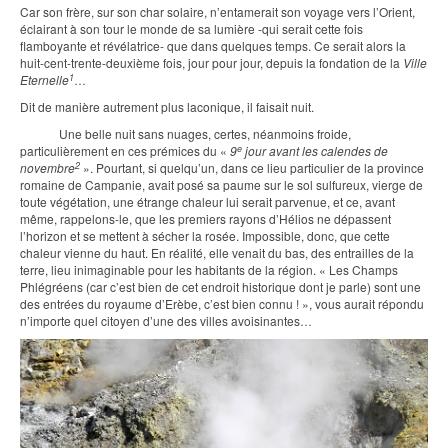
Car son frère, sur son char solaire, n’entamerait son voyage vers l’Orient,
éclairant à son tour le monde de sa lumière -qui serait cette fois
flamboyante et révélatrice- que dans quelques temps. Ce serait alors la
huit-cent-trente-deuxième fois, jour pour jour, depuis la fondation de la
Ville
1
Eternelle
…
Dit de manière autrement plus laconique, il faisait nuit.
Une belle nuit sans nuages, certes, néanmoins froide,
e
particulièrement en ces prémices du «
9
jour avant les calendes de
2
novembre
». Pourtant, si quelqu’un, dans ce lieu particulier de la province
romaine de Campanie, avait posé sa paume sur le sol sulfureux, vierge de
toute végétation, une étrange chaleur lui serait parvenue, et ce, avant
même, rappelons-le, que les premiers rayons d’Hélios ne dépassent
l’horizon et se mettent à sécher la rosée. Impossible, donc, que cette
chaleur vienne du haut. En réalité, elle venait du bas, des entrailles de la
terre, lieu inimaginable pour les habitants de la région. « Les Champs
Phlégréens (car c’est bien de cet endroit historique dont je parle) sont une
des entrées du royaume d’Erèbe, c’est bien connu ! », vous aurait répondu
n’importe quel citoyen d’une des villes avoisinantes…