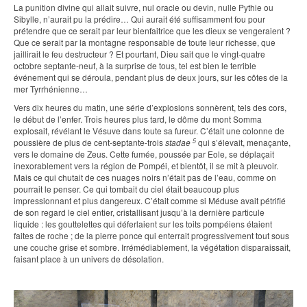
La punition divine qui allait suivre, nul oracle ou devin, nulle Pythie ou
Sibylle, n’aurait pu la prédire… Qui aurait été suffisamment fou pour
prétendre que ce serait par leur bienfaitrice que les dieux se vengeraient ?
Que ce serait par la montagne responsable de toute leur richesse, que
jaillirait le feu destructeur ? Et pourtant, Dieu sait que le vingt-quatre
octobre septante-neuf, à la surprise de tous, tel est bien le terrible
événement qui se déroula, pendant plus de deux jours, sur les côtes de la
mer Tyrrhénienne…
Vers dix heures du matin, une série d’explosions sonnèrent, tels des cors,
le début de l’enfer. Trois heures plus tard, le dôme du mont Somma
explosait, révélant le Vésuve dans toute sa fureur. C’était une colonne de
5
poussière de plus de cent-septante-trois
stadae
qui s’élevait, menaçante,
vers le domaine de Zeus. Cette fumée, poussée par Eole, se déplaçait
inexorablement vers la région de Pompéi, et bientôt, il se mit à pleuvoir.
Mais ce qui chutait de ces nuages noirs n’était pas de l’eau, comme on
pourrait le penser. Ce qui tombait du ciel était beaucoup plus
impressionnant et plus dangereux. C’était comme si Méduse avait pétrifié
de son regard le ciel entier, cristallisant jusqu’à la dernière particule
liquide : les gouttelettes qui déferlaient sur les toits pompéiens étaient
faites de roche ; de la pierre ponce qui enterrait progressivement tout sous
une couche grise et sombre. Irrémédiablement, la végétation disparaissait,
faisant place à un univers de désolation.