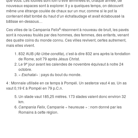
que vous. Les fouilles sont loin d’être terminées et, chaque année, de
nouveaux espaces sont à explorer. Il y a quelques temps, on découvrit
même une étrange coulée de chaux sur un mur, comme si le pot la
contenant était tombé du haut d’un échafaudage et avait éclaboussé la
bâtisse en-dessous…
6
Ces villes de la Campania Felix
résonnent à nouveau de bruit, les pavés
sont à nouveau foulés par des hommes, des femmes, des enfants, venant
des quatre coins du monde connu. Ces villes revivent, certes autrement,
mais elles vivent.
832 AUB (
Ab Urbe condita
), c’est-à-dire 832 ans après la fondation
de Rome, soit 79 après Jésus Christ.
e
Le 9
jour avant les calendes de novembre équivaut à notre 24
octobre.
«
Eschatai
» : pays du bout du monde.
4 : Monnaie utilisée en ce temps à Pompéi. Un sesterce vaut 4 as. Un as
vaut 0,19 € à Pompéi en 79 p.C.n.
Un stade vaut 185,25 mètres. 173 stades valent donc environ 32
km.
Campania Felix
, Campanie « heureuse » : nom donné par les
Romains à cette région.