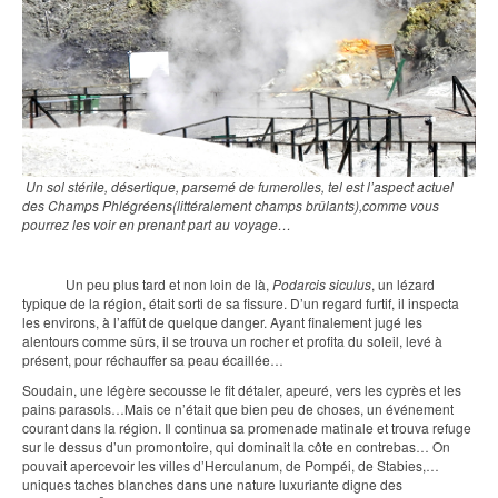
Un sol stérile, désertique, parsemé de fumerolles, tel est l’aspect actuel
des Champs Phlégréens(littéralement champs brûlants),comme vous
pourrez les voir en prenant part au voyage…
Un peu plus tard et non loin de là,
Podarcis siculus
, un lézard
typique de la région, était sorti de sa fissure. D’un regard furtif, il inspecta
les environs, à l’affût de quelque danger. Ayant finalement jugé les
alentours comme sûrs, il se trouva un rocher et profita du soleil, levé à
présent, pour réchauffer sa peau écaillée…
Soudain, une légère secousse le fit détaler, apeuré, vers les cyprès et les
pains parasols…Mais ce n’était que bien peu de choses, un événement
courant dans la région. Il continua sa promenade matinale et trouva refuge
sur le dessus d’un promontoire, qui dominait la côte en contrebas… On
pouvait apercevoir les villes d’Herculanum, de Pompéi, de Stabies,…
uniques taches blanches dans une nature luxuriante digne des