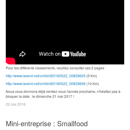
Pour les différents classements, veuillez consulter ces 2 pages :
http://www.lavenir.net/cnt/dmf20160522_00829605
(5 Km)
http://www.lavenir.net/cnt/dmf20160522_00829606
(10 Km)
Nous vous donnons déjà rendez-vous l'année prochaine, n'hésitez pas à
bloquer la date : le dimanche 21 mai 2017 !
22 mai 2016
Mini-entreprise : Smallfood