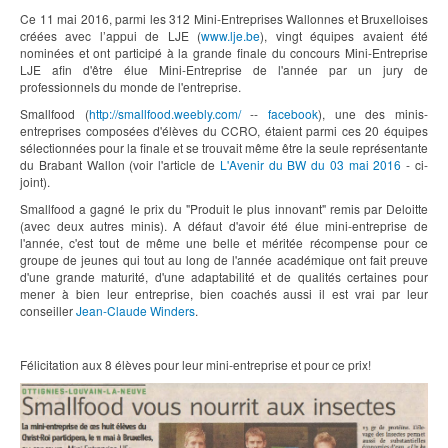
Ce 11 mai 2016, parmi les 312 Mini-Entreprises Wallonnes et Bruxelloises
créées avec l’appui de LJE (
www.lje.be
), vingt équipes avaient été
nominées et ont participé à la grande finale du concours Mini-Entreprise
LJE afin d'être élue Mini-Entreprise de l'année par un jury de
professionnels du monde de l'entreprise.
Smallfood (
http://smallfood.weebly.com/
--
facebook
), une des minis-
entreprises composées d'élèves du CCRO, étaient parmi ces 20 équipes
sélectionnées pour la finale et se trouvait même être la seule représentante
du Brabant Wallon (voir l'article de
L'Avenir du BW du 03 mai 2016
- ci-
joint).
Smallfood a gagné le prix du "Produit le plus innovant" remis par Deloitte
(avec deux autres minis). A défaut d'avoir été élue mini-entreprise de
l'année, c'est tout de même une belle et méritée récompense pour ce
groupe de jeunes qui tout au long de l'année académique ont fait preuve
d'une grande maturité, d'une adaptabilité et de qualités certaines pour
mener à bien leur entreprise, bien coachés aussi il est vrai par leur
conseiller
Jean-Claude Winders
.
Félicitation aux 8 élèves pour leur mini-entreprise et pour ce prix!