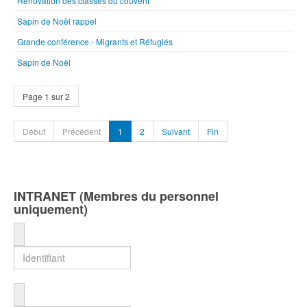
Rénovation des classes du couvent
Sapin de Noël rappel
Grande conférence - Migrants et Réfugiés
Sapin de Noël
Page 1 sur 2
Début
Précédent
1
2
Suivant
Fin
INTRANET (Membres du personnel
uniquement)
Identifiant
Mot de passe