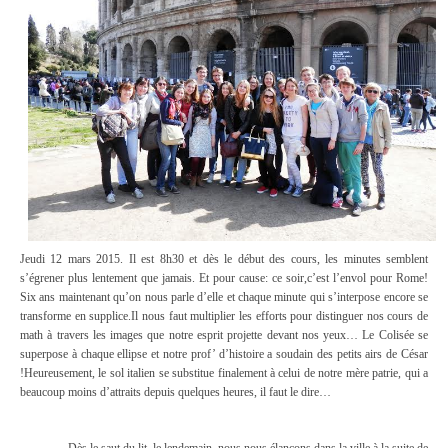
Jeudi 12 mars 2015. Il est 8h30 et dès le début des cours, les minutes semblent
s’égrener plus lentement que jamais. Et pour cause: ce soir,c’est l’envol pour Rome!
Six ans maintenant qu’on nous parle d’elle et chaque minute qui s’interpose encore se
transforme en supplice.Il nous faut multiplier les efforts pour distinguer nos cours de
math à travers les images que notre esprit projette devant nos yeux… Le Colisée se
superpose à chaque ellipse et notre prof’ d’histoire a soudain des petits airs de César
!Heureusement, le sol italien se substitue finalement à celui de notre mère patrie, qui a
beaucoup moins d’attraits depuis quelques heures, il faut le dire…
Dès le saut du lit, le lendemain, nous nous élançons dans la ville à la suite de