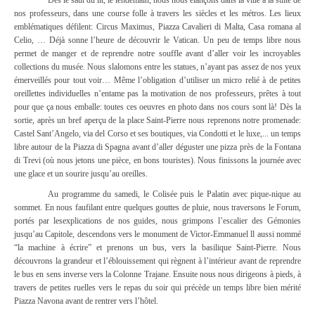
nos professeurs, dans une course folle à travers les siècles et les métros. Les lieux
emblématiques défilent: Circus Maximus, Piazza Cavalieri di Malta, Casa romana al
Celio, … Déjà sonne l’heure de découvrir le Vatican. Un peu de temps libre nous
permet de manger et de reprendre notre souffle avant d’aller voir les incroyables
collections du musée. Nous slalomons entre les statues, n’ayant pas assez de nos yeux
émerveillés pour tout voir… Même l’obligation d’utiliser un micro relié à de petites
oreillettes individuelles n’entame pas la motivation de nos professeurs, prêtes à tout
pour que ça nous emballe: toutes ces oeuvres en photo dans nos cours sont là! Dès la
sortie, après un bref aperçu de la place Saint-Pierre nous reprenons notre promenade:
Castel Sant’Angelo, via del Corso et ses boutiques, via Condotti et le luxe,... un temps
libre autour de la Piazza di Spagna avant d’aller déguster une pizza près de la Fontana
di Trevi (où nous jetons une pièce, en bons touristes). Nous finissons la journée avec
une glace et un sourire jusqu’au oreilles.
Au programme du samedi, le Colisée puis le Palatin avec pique-nique au
sommet. En nous faufilant entre quelques gouttes de pluie, nous traversons le Forum,
portés par lesexplications de nos guides, nous grimpons l’escalier des Gémonies
jusqu’au Capitole, descendons vers le monument de Victor-Emmanuel ll aussi nommé
“la machine à écrire” et prenons un bus, vers la basilique Saint-Pierre. Nous
découvrons la grandeur et l’éblouissement qui règnent à l’intérieur avant de reprendre
le bus en sens inverse vers la Colonne Trajane. Ensuite nous nous dirigeons à pieds, à
travers de petites ruelles vers le repas du soir qui précède un temps libre bien mérité
Piazza Navona avant de rentrer vers l’hôtel.