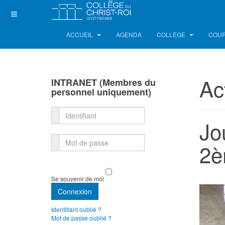
ACCUEIL
AGENDA
COLLÈGE
COUR
Ac
INTRANET (Membres du
personnel uniquement)
Identifiant
Jo
Mot de passe
2è
Se souvenir de moi
Connexion
Identifiant oublié ?
Mot de passe oublié ?