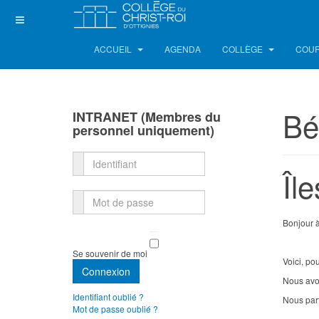
ACCUEIL
AGENDA
COLLÈGE
COUR
Bé
INTRANET (Membres du
personnel uniquement)
Identifiant
Îl
Mot de passe
Bonjour à
Se souvenir de moi
Voici, po
Connexion
Nous avon
Identifiant oublié ?
Nous part
Mot de passe oublié ?