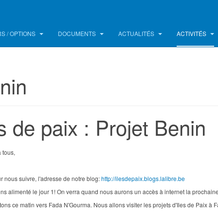
S / OPTIONS
DOCUMENTS
ACTUALITÉS
ACTIVITÉS
nin
es de paix : Projet Benin
 tous,
ur nous suivre, l'adresse de notre blog:
http://ilesdepaix.blogs.lalibre.be
s alimenté le jour 1! On verra quand nous aurons un accès à internet la prochaine fo
ons ce matin vers Fada N'Gourma. Nous allons visiter les projets d'Iles de Paix à 