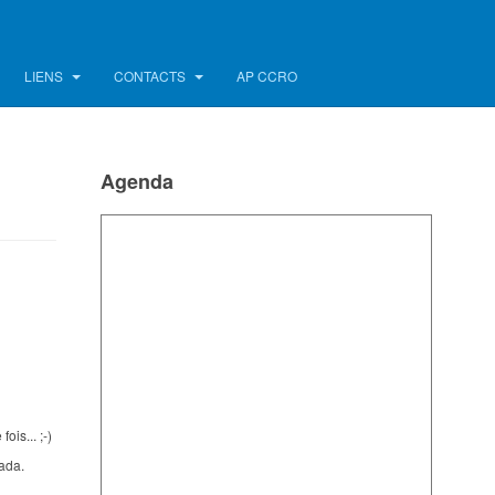
LIENS
CONTACTS
AP CCRO
Agenda
is... ;-)
Fada.