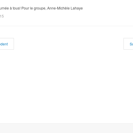
urnée à tous! Pour le groupe, Anne-Michèle Lahaye
015
édent
S