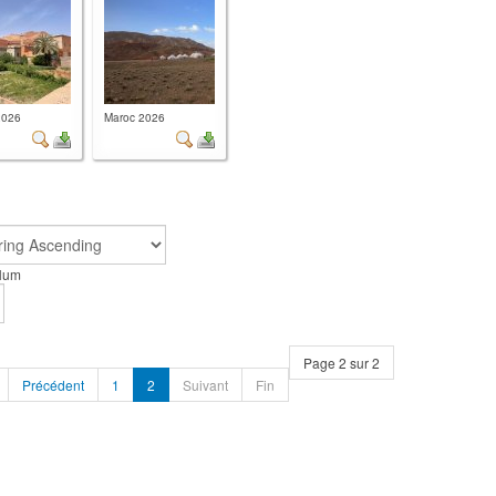
2026
Maroc 2026
 Num
Page 2 sur 2
Précédent
1
2
Suivant
Fin