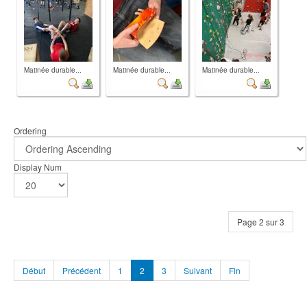
Matinée durable...
Matinée durable...
Matinée durable...
Ordering
Display Num
Page 2 sur 3
Début
Précédent
1
2
3
Suivant
Fin