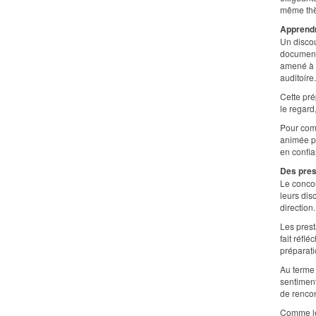
même thè
Apprendr
Un discou
documenta
amené à c
auditoire.
Cette pré
le regard,
Pour comp
animée pa
en confia
Des pres
Le concou
leurs dis
direction.
Les prest
fait réfl
préparati
Au terme 
sentiment
de rencon
Comme le 