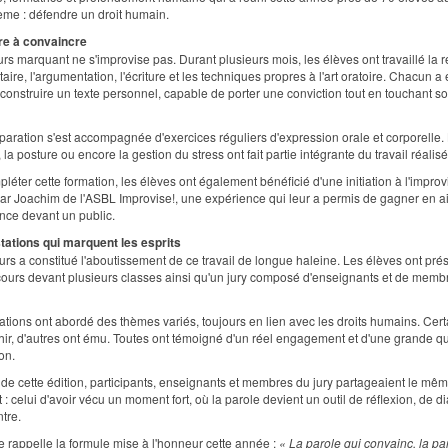
me : défendre un droit humain.
e à convaincre
rs marquant ne s'improvise pas. Durant plusieurs mois, les élèves ont travaillé la 
ire, l'argumentation, l'écriture et les techniques propres à l'art oratoire. Chacun a 
onstruire un texte personnel, capable de porter une conviction tout en touchant s
paration s'est accompagnée d'exercices réguliers d'expression orale et corporelle. 
 la posture ou encore la gestion du stress ont fait partie intégrante du travail réalisé
léter cette formation, les élèves ont également bénéficié d'une initiation à l'improv
r Joachim de l'ASBL Improvise!, une expérience qui leur a permis de gagner en a
nce devant un public.
tations qui marquent les esprits
rs a constitué l'aboutissement de ce travail de longue haleine. Les élèves ont pré
cours devant plusieurs classes ainsi qu'un jury composé d'enseignants et de memb
ations ont abordé des thèmes variés, toujours en lien avec les droits humains. Cert
échir, d'autres ont ému. Toutes ont témoigné d'un réel engagement et d'une grande qu
on.
de cette édition, participants, enseignants et membres du jury partageaient le mê
 : celui d'avoir vécu un moment fort, où la parole devient un outil de réflexion, de d
tre.
rappelle la formule mise à l'honneur cette année :
« La parole qui convainc, la pa