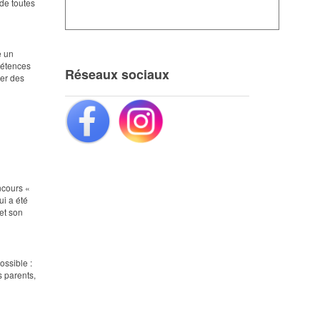
 de toutes
e un
mpétences
Réseaux sociaux
ser des
ncours «
ui a été
et son
ossible :
s parents,