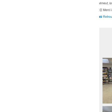
émeut, la
👏
Merci à
📸
Retrou