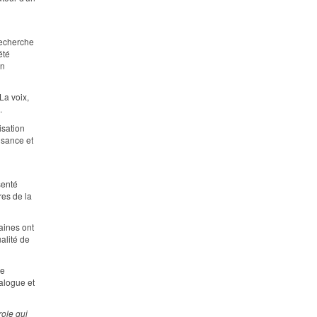
recherche
été
on
La voix,
.
isation
isance et
senté
res de la
aines ont
alité de
me
ialogue et
role qui