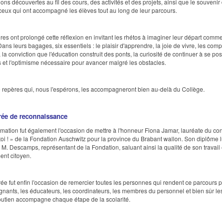
ons découvertes au fil des cours, des activités et des projets, ainsi que le souvenir
 ceux qui ont accompagné les élèves tout au long de leur parcours.
aires ont prolongé cette réflexion en invitant les rhétos à imaginer leur départ comm
ans leurs bagages, six essentiels : le plaisir d'apprendre, la joie de vivre, les co
 la conviction que l'éducation construit des ponts, la curiosité de continuer à se po
 et l'optimisme nécessaire pour avancer malgré les obstacles.
 repères qui, nous l'espérons, les accompagneront bien au-delà du Collège.
rée de reconnaissance
mation fut également l'occasion de mettre à l'honneur Fiona Jamar, lauréate du co
oi ! » de la Fondation Auschwitz pour la province du Brabant wallon. Son diplôme l
 M. Descamps, représentant de la Fondation, saluant ainsi la qualité de son travail 
nt citoyen.
rée fut enfin l'occasion de remercier toutes les personnes qui rendent ce parcours p
gnants, les éducateurs, les coordinateurs, les membres du personnel et bien sûr le
outien accompagne chaque étape de la scolarité.