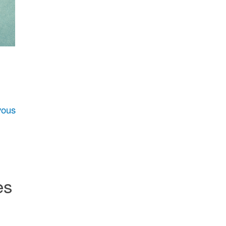
-vous
es