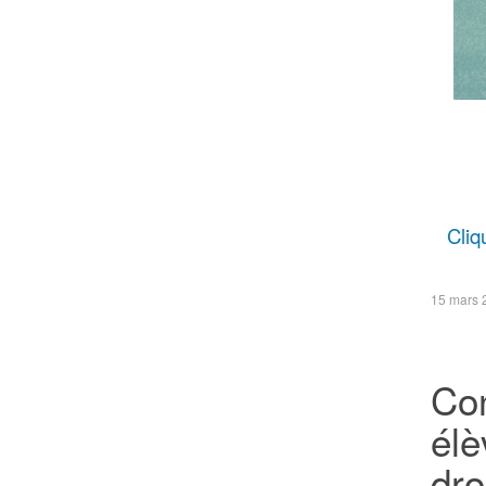
Cliq
15 mars 
Con
élè
dro