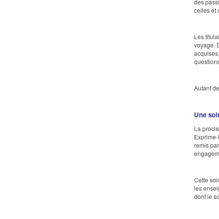
des passi
celles et
Les titul
voyage. D
acquises,
questions
Autant de
Une soi
La procla
Exprime-t
remis par
engageme
Cette soi
les ensei
dont le s