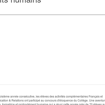
roisième année consécutive, les élèves des activités complémentaires Français et
ation & Relations ont participé au concours d'éloquence du Collège. Une aventu
, formatrice et profondément humaine qui a réuni cette année près de 70 élèves a