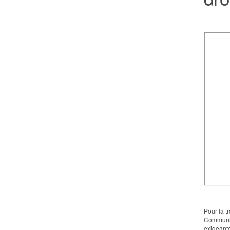
Pour la t
Communic
exigeante