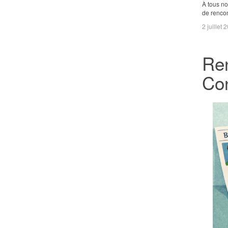
À tous no
de rencon
2 juillet 
Ren
Con