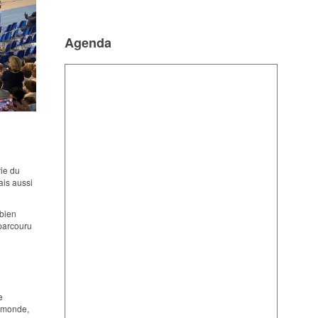
Agenda
ie du
ais aussi
 bien
 parcouru
e
e monde,